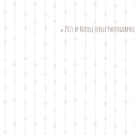
2015 by Nicole Herele Photographi
©