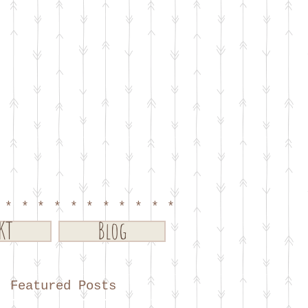
************
KT
Blog
Featured Posts