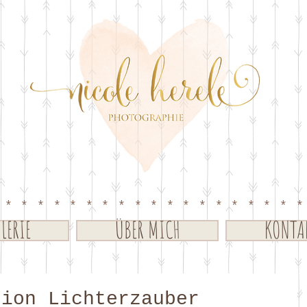
*******************
LERIE
ÜBER MICH
KONTA
tion Lichterzauber