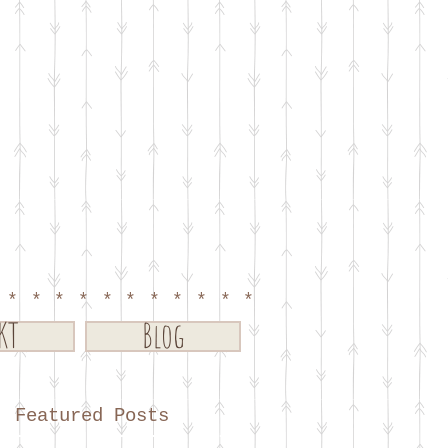
************
KT
Blog
Featured Posts